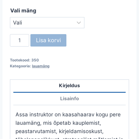
Vali mäng
Lauamäng
Lisa korvi
Assa
instruktor
Tootekood:
350
kogus
Kategooria:
lauamäng
Kirjeldus
Lisainfo
Assa instruktor on kaasahaarav kogu pere
lauamäng, mis õpetab kauplemist,
peastarvutamist, kirjeldamisoskust,