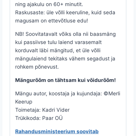
ning ajakulu on 60+ minutit.
Raskusaste: üle võlli keeruline, kuid seda
magusam on ettevõtluse edu!
NB! Soovitatavalt võiks olla nii baasmäng
kui passiivse tulu laiend varasemalt
korduvalt läbi mängitud, et üle võlli
mängulaiend tekitaks vähem segadust ja
rohkem põnevust.
Mängurõõm on tähtsam kui võidurõõm!
Mängu autor, koostaja ja kujundaja: ©Merli
Keerup
Toimetaja: Kadri Vider
Trükikoda: Paar OÜ
Rahandusministeerium soovitab