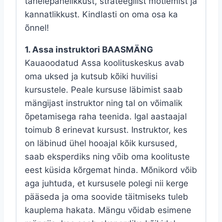
tähelepanelikkust, strateegilist mõtlemist ja
kannatlikkust. Kindlasti on oma osa ka
õnnel!
1. Assa instruktori BAASMÄNG
Kauaoodatud Assa koolituskeskus avab
oma uksed ja kutsub kõiki huvilisi
kursustele. Peale kursuse läbimist saab
mängijast instruktor ning tal on võimalik
õpetamisega raha teenida. Igal aastaajal
toimub 8 erinevat kursust. Instruktor, kes
on läbinud ühel hooajal kõik kursused,
saab eksperdiks ning võib oma koolituste
eest küsida kõrgemat hinda. Mõnikord võib
aga juhtuda, et kursusele polegi nii kerge
pääseda ja oma soovide täitmiseks tuleb
kauplema hakata. Mängu võidab esimene