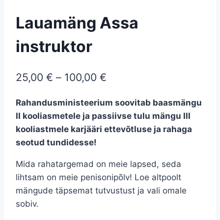
Lauamäng Assa
instruktor
25,00
€
–
100,00
€
Rahandusministeerium soovitab baasmängu
II kooliasmetele ja passiivse tulu mängu III
kooliastmele karjääri ettevõtluse ja rahaga
seotud tundidesse!
Mida rahatargemad on meie lapsed, seda
lihtsam on meie penisonipõlv!
Loe altpoolt
mängude täpsemat tutvustust ja vali omale
sobiv.