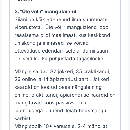
3. “Üle võlli” mängulaiend
Siiani on kõik edenenud ilma suuremate
viperusteta. “Üle võlli” mängulaiend loob
reaalsema pildi maailmast, kus keskkond,
ühiskond ja inimesed ise võivad
ettevõtluse edendamisele anda nii suuri
eeliseid kui ka põhjustada tagasilööke.
Mäng sisaldab 32 jokkeri, 35 praktikandi,
26 online ja 14 äpiarenduskaarti. Jokkeri
kaardid on loodud baasmängule ning
online, praktikandi, äpiarenduse kaardid on
mängitavad koos passiivse tulu
laiendusega. Juhendi leiab baasmängu
karbist.
Mäng sobib 10+ vanusele, 2-4 mängijat