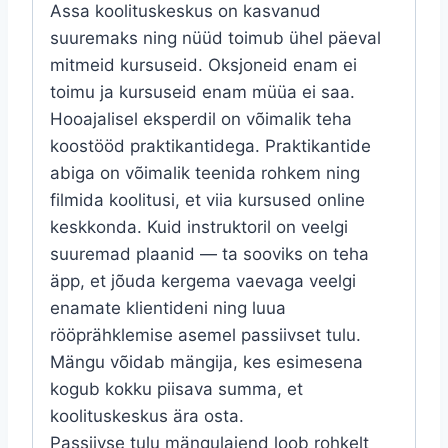
Assa koolituskeskus on kasvanud
suuremaks ning nüüd toimub ühel päeval
mitmeid kursuseid. Oksjoneid enam ei
toimu ja kursuseid enam müüa ei saa.
Hooajalisel eksperdil on võimalik teha
koostööd praktikantidega. Praktikantide
abiga on võimalik teenida rohkem ning
filmida koolitusi, et viia kursused online
keskkonda. Kuid instruktoril on veelgi
suuremad plaanid — ta sooviks on teha
äpp, et jõuda kergema vaevaga veelgi
enamate klientideni ning luua
rööprähklemise asemel passiivset tulu.
Mängu võidab mängija, kes esimesena
kogub kokku piisava summa, et
koolituskeskus ära osta.
Passiivse tulu mängulaiend loob rohkelt