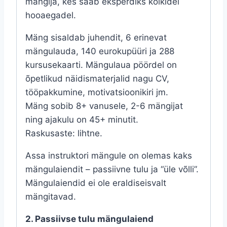
mängija, kes saab eksperdiks kõikidel
hooaegadel.
Mäng sisaldab juhendit, 6 erinevat
mängulauda, 140 eurokupüüri ja 288
kursusekaarti. Mängulaua pöördel on
õpetlikud näidismaterjalid nagu CV,
tööpakkumine, motivatsioonikiri jm.
Mäng sobib 8+ vanusele, 2-6 mängijat
ning ajakulu on 45+ minutit.
Raskusaste: lihtne.
Assa instruktori mängule on olemas kaks
mängulaiendit – passiivne tulu ja “üle võlli”.
Mängulaiendid ei ole eraldiseisvalt
mängitavad.
2. Passiivse tulu mängulaiend