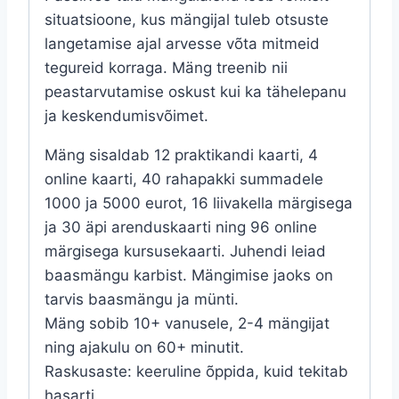
situatsioone, kus mängijal tuleb otsuste
langetamise ajal arvesse võta mitmeid
tegureid korraga. Mäng treenib nii
peastarvutamise oskust kui ka tähelepanu
ja keskendumisvõimet.
Mäng sisaldab 12 praktikandi kaarti, 4
online kaarti, 40 rahapakki summadele
1000 ja 5000 eurot, 16 liivakella märgisega
ja 30 äpi arenduskaarti ning 96 online
märgisega kursusekaarti. Juhendi leiad
baasmängu karbist. Mängimise jaoks on
tarvis baasmängu ja münti.
Mäng sobib 10+ vanusele, 2-4 mängijat
ning ajakulu on 60+ minutit.
Raskusaste: keeruline õppida, kuid tekitab
hasarti.